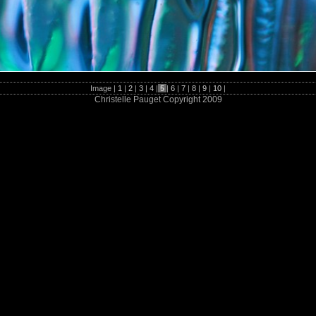
Image |
1
|
2
|
3
|
4
|
5
|
6
|
7
|
8
|
9
|
10
|
Christelle Pauget Copyright 2009